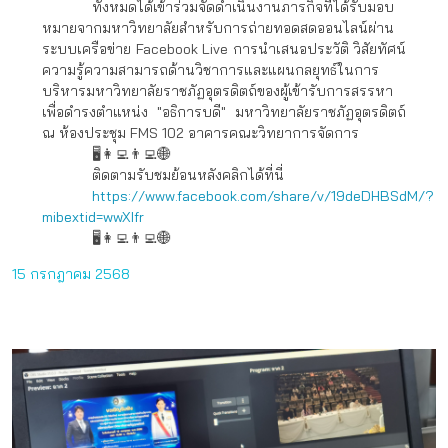
ทั้งหมดได้เข้าร่วมจัดดำเนินงานภารกิจที่ได้รับมอบ
หมายจากมหาวิทยาลัยสำหรับการถ่ายทอดสดออนไลน์ผ่าน
ระบบเครือข่าย Facebook Live การนำเสนอประวัติ วิสัยทัศน์
ความรู้ความสามารถด้านวิชาการและแผนกลยุทธ์ในการ
บริหารมหาวิทยาลัยราชภัฏอุตรดิตถ์ของผู้เข้ารับการสรรหา
เพื่อดำรงตำแหน่ง "อธิการบดี" มหาวิทยาลัยราชภัฏอุตรดิตถ์
ณ ห้องประชุม FMS 102 อาคารคณะวิทยาการจัดการ
🖥👩‍💻👨‍💻🌐
ติดตามรับชมย้อนหลังคลิกได้ที่นี่
https://www.facebook.com/share/v/19deDHBSdM/?
mibextid=wwXIfr
🖥👩‍💻👨‍💻🌐
15 กรกฎาคม 2568