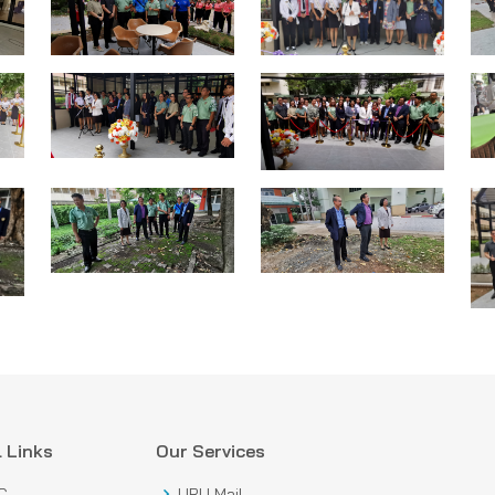
 Links
Our Services
C
URU Mail