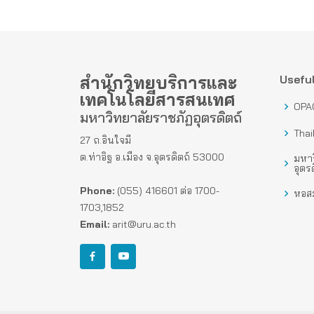
สำนักวิทยบริการและ
Useful
เทคโนโลยีสารสนเทศ
OPA
มหาวิทยาลัยราชภัฏอุตรดิตถ์
Thai
27 ถ.อินใจมี
ต.ท่าอิฐ อ.เมือง จ.อุตรดิตถ์ 53000
มหาว
อุตรด
Phone:
(055) 416601 ต่อ 1700-
หอสม
1703,1852
Email:
arit@uru.ac.th