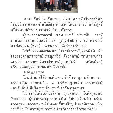
📌📢 วันที่ 12 กันยายน 2568 คณะผู้บริหารสำนัก
วิทยบริการและเทคโนโลยีสารสนเทศ โดยอาจารย์ ดร.พิสุทธิ์
ศรีจันทร์ ผู้อำนวยการสำนักวิทยบริการฯ
ผู้ช่วยศาสตราจารย์ ดร.คเชนทร์ ซ่อนกลิ่น รองผู้
อำนวยการสำนักวิทยบริการฯ ผู้ช่วยศาสตราจารย์ ดร.ชาณิ
ภา ซ่อนกลิ่น ผู้ช่วยผู้อำนวยการสำนักวิทยบริการฯ
ได้เข้าร่วมคณะของมหาวิทยาลัยราชภัฏอุตรดิตถ์ นำ
โดยรองศาสตราจารย์ ดร.สุภาวิณี สัตยาภรณ์ รักษาราชการ
แทนอธิการบดีมหาวิทยาลัยราชภัฏอุตรดิตถ์ พร้อมด้วยผู้
บริหารและบุคลากรของมหาวิทยาลัย
👩‍💻💻📑👨‍💻
โดยทั้งหมดได้ร่วมเดินทางเข้าศึกษาดูงานด้านการ
บริหารจัดการสิ่งแวดล้อม ณ บริษัท ยูไนเต็ด แอนนาลิสต์
แอนด์ เอ็นจิเนียริ่ง คอนซัลแตนท์ จำกัด กรุงเทพฯ
ในการนี้ได้รับเกียรติจาก คุณศุภรัตน์ โชติสกุลรัตน์
President ผู้บริหารสูงสุดของบริษัท ให้การต้อนรับ พร้อม
บรรยายภาพรวมของบริษัท และชี้แจงวัตถุประสงค์การดำเนิน
งานที่มุ่งเน้นมาตรฐานการบริหารจัดการองค์กรอย่างเป็น