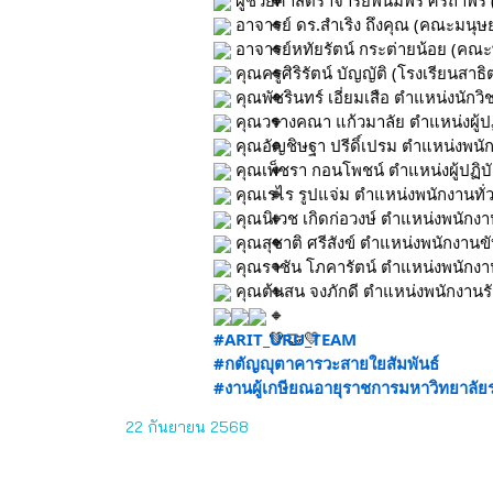
ผู้ช่วยศาสตราจารย์พนมพร ศิริถาพร 
อาจารย์ ดร.สําเริง ถึงคุณ (คณะมนุษ
อาจารย์หทัยรัตน์ กระต่ายน้อย (คณะ
คุณครูศิริรัตน์ บัญญัติ (โรงเรียนสาธ
คุณพัชรินทร์ เอี่ยมเสือ ตำแหน่งนักว
คุณวรางคณา แก้วมาลัย ตำแหน่งผู้ปฏิ
คุณอัญชิษฐา ปรีดิ์เปรม ตำแหน่งพนัก
คุณเพ็ชรา กอนโพชน์ ตำแหน่งผู้ปฏิบั
คุณเรไร รูปแจ่ม ตำแหน่งพนักงานทั่ว
คุณนิเวช เกิดก่อวงษ์ ตำแหน่งพนักงา
คุณสุชาติ ศรีสังข์ ตำแหน่งพนักงานขั
คุณราชัน โภคารัตน์ ตำแหน่งพนักงานร
คุณต้นสน จงภักดี ตำแหน่งพนักงานรัก
#ARIT_URU_TEAM
#กตัญญุตาคารวะสายใยสัมพันธ์
#งานผู้เกษียณอายุราชการมหาวิทยาลัย
22 กันยายน 2568