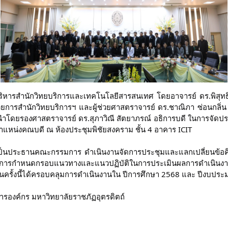
ริหารสำนักวิทยบริการและเทคโนโลยีสารสนเทศ โดยอาจารย์ ดร.พิสุทธิ์ 
ยการสำนักวิทยบริการฯ และผู้ช่วยศาสตราจารย์ ดร.ชาณิภา ซ่อนกลิ่น ผู
์ นำโดยรองศาสตราจารย์ ดร.สุภาวิณี สัตยาภรณ์ อธิการบดี ในการ
หน่งคณบดี ณ ห้องประชุมพิชัยสงคราม ชั้น 4 อาคาร ICIT
็นประธานคณะกรรมการ ดำเนินงานจัดการประชุมและแลกเปลี่ยนข้อคิดเห็
ำหนดกรอบแนวทางและแนวปฏิบัติในการประเมินผลการดำเนินงานให้
รั้งนี้ได้ครอบคลุมการดำเนินงานใน ปีการศึกษา 2568 และ ปีงบปร
ารองค์กร มหาวิทยาลัยราชภัฏอุตรดิตถ์