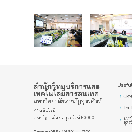
สำนักวิทยบริการและ
Useful
เทคโนโลยีสารสนเทศ
OPA
มหาวิทยาลัยราชภัฏอุตรดิตถ์
Thai
27 ถ.อินใจมี
ต.ท่าอิฐ อ.เมือง จ.อุตรดิตถ์ 53000
มหาว
อุตรด
Phone:
(055) 416601 ต่อ 1700-