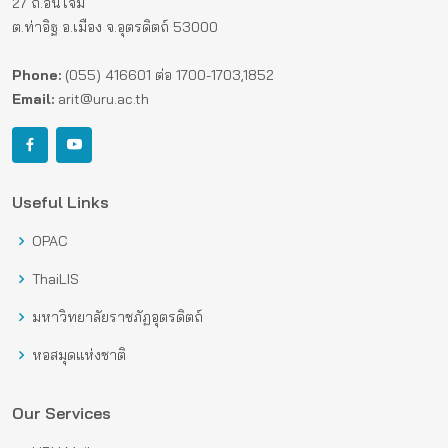
27 ถ.อินใจมี
ต.ท่าอิฐ อ.เมือง จ.อุตรดิตถ์ 53000
Phone:
(055) 416601 ต่อ 1700-1703,1852
Email:
arit@uru.ac.th
Useful Links
OPAC
ThaiLIS
มหาวิทยาลัยราชภัฏอุตรดิตถ์
หอสมุดแห่งชาติ
Our Services