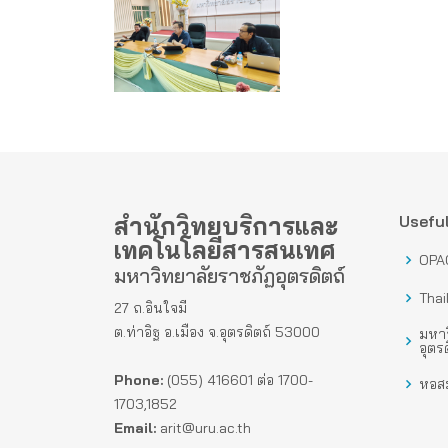
สำนักวิทยบริการและ
Useful
เทคโนโลยีสารสนเทศ
OPA
มหาวิทยาลัยราชภัฏอุตรดิตถ์
Thai
27 ถ.อินใจมี
ต.ท่าอิฐ อ.เมือง จ.อุตรดิตถ์ 53000
มหาว
อุตรด
Phone:
(055) 416601 ต่อ 1700-
หอสม
1703,1852
Email:
arit@uru.ac.th