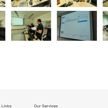
 Links
Our Services