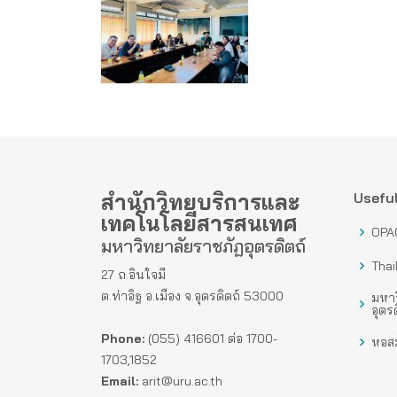
สำนักวิทยบริการและ
Useful
เทคโนโลยีสารสนเทศ
OPA
มหาวิทยาลัยราชภัฏอุตรดิตถ์
Thai
27 ถ.อินใจมี
ต.ท่าอิฐ อ.เมือง จ.อุตรดิตถ์ 53000
มหาว
อุตรด
Phone:
(055) 416601 ต่อ 1700-
หอสม
1703,1852
Email:
arit@uru.ac.th