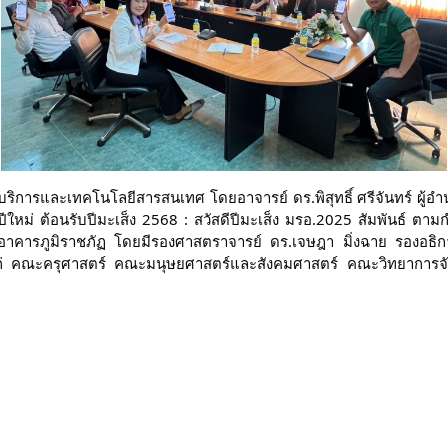
ริการและเทคโนโลยีสารสนเทศ โดยอาจารย์ ดร.พิสุทธิ์ ศรีจันทร์ ผู้อ
ีปีใหม่ ต้อนรับปีมะเส็ง 2568 : สวัสดีปีมะเส็ง มรอ.2025 สัมพันธ์
าอาคารภูมิราชภัฏ โดยมีรองศาสตราจารย์ ดร.เจษฎา มิ่งฉาย รองอธิก
้แก่ คณะครุศาสตร์ คณะมนุษยศาสตร์และสังคมศาสตร์ คณะวิทยาการจั