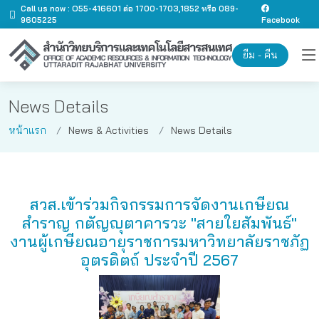
Call us now : O55-416601 ต่อ 1700-1703,1852 หรือ 089-
9605225
Facebook
ยืม - คืน
News Details
หน้าแรก
News & Activities
News Details
สวส.เข้าร่วมกิจกรรมการจัดงานเกษียณ
สำราญ กตัญญุตาคารวะ "สายใยสัมพันธ์"
งานผู้เกษียณอายุราชการมหาวิทยาลัยราชภัฏ
อุตรดิตถ์ ประจำปี 2567