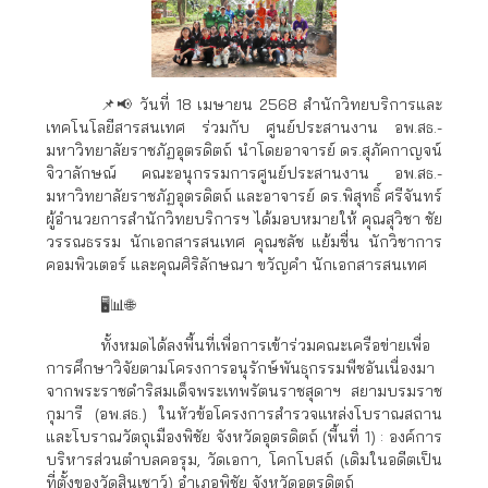
📌📢 วันที่ 18 เมษายน 2568 สำนักวิทยบริการและ
เทคโนโลยีสารสนเทศ ร่วมกับ ศูนย์ประสานงาน อพ.สธ.-
มหาวิทยาลัยราชภัฏอุตรดิตถ์ นำโดยอาจารย์ ดร.สุภัคกาญจน์
จิวาลักษณ์ คณะอนุกรรมการศูนย์ประสานงาน อพ.สธ.-
มหาวิทยาลัยราชภัฏอุตรดิตถ์ และอาจารย์ ดร.พิสุทธิ์ ศรีจันทร์
ผู้อำนวยการสำนักวิทยบริการฯ ได้มอบหมายให้ คุณสุวิชา ชัย
วรรณธรรม นักเอกสารสนเทศ คุณชลัช แย้มชื่น นักวิชาการ
คอมพิวเตอร์ และคุณศิริลักษณา ขวัญคำ นักเอกสารสนเทศ
🖥📊🌐
ทั้งหมดได้ลงพื้นที่เพื่อการเข้าร่วมคณะเครือข่ายเพื่อ
การศึกษาวิจัยตามโครงการอนุรักษ์พันธุกรรมพืชอันเนื่องมา
จากพระราชดำริสมเด็จพระเทพรัตนราชสุดาฯ สยามบรมราช
กุมารี (อพ.สธ.) ในหัวข้อโครงการสำรวจแหล่งโบราณสถาน
และโบราณวัตถุเมืองพิชัย จังหวัดอุตรดิตถ์ (พื้นที่ 1) : องค์การ
บริหารส่วนตำบลคอรุม, วัดเอกา, โคกโบสถ์ (เดิมในอดีตเป็น
ที่ตั้งของวัดสินเชาว์) อำเภอพิชัย จังหวัดอุตรดิตถ์