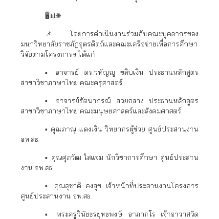
🖥📊🌐
📌 โดยการดำเนินงานร่วมกับคณะบุคลากรของ
มหาวิทยาลัยราชภัฏอุตรดิตถ์และคณะเครือข่ายเพื่อการศึกษา
วิจัยตามโครงการฯ ได้แก่
▪️ อาจารย์ ดร.วทัญญู ขลิบเงิน ประธานหลักสูตร
สาขาวิชาภาษาไทย คณะครุศาสตร์
▪️ อาจารย์รัตนาภรณ์ สวยกลาง ประธานหลักสูตร
สาขาวิชาภาษาไทย คณะมนุษยศาสตร์และสังคมศาสตร์
▪️ คุณภาณุ แดงเงิน วิทยากรผู้ช่วย ศูนย์ประสานงาน
อพ.สธ.
▪️ คุณศุภวัฒ ใสแจ่ม นักวิชาการศึกษา ศูนย์ประสาน
งาน อพ.สธ.
▪️ คุณสุชาติ คงสุข เจ้าหน้าที่ประสานงานโครงการ
ศูนย์ประสานงาน อพ.สธ.
▪️ พระครูวินัยธรยุทธพงษ์ อาภากโร เจ้าอาวาสวัด