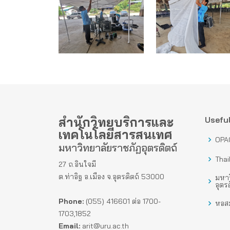
สำนักวิทยบริการและ
Useful
เทคโนโลยีสารสนเทศ
OPA
มหาวิทยาลัยราชภัฏอุตรดิตถ์
Thai
27 ถ.อินใจมี
ต.ท่าอิฐ อ.เมือง จ.อุตรดิตถ์ 53000
มหาว
อุตรด
Phone:
(055) 416601 ต่อ 1700-
หอสม
1703,1852
Email:
arit@uru.ac.th