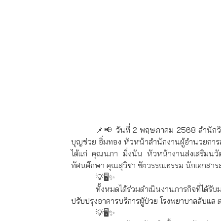
📌📢 วันที่ 2 พฤษภาคม 2568 สำนักวิท
บุญช่วย อิ่มทอง หัวหน้าสำนักงานผู้อำนวยการ
ได้แก่ คุณนภา มิ่งนัน หัวหน้างานส่งเสริมน
ทัศนศึกษา คุณสุวิชา ชัยวรรณธรรม นักเอกสาร
💡🖥✨
ทั้งหมดได้ร่วมดำเนินงานภารกิจที่ได้
ปรับปรุงอาคารบริการผู้ป่วย โรงพยาบาลลับแ
💡🖥✨