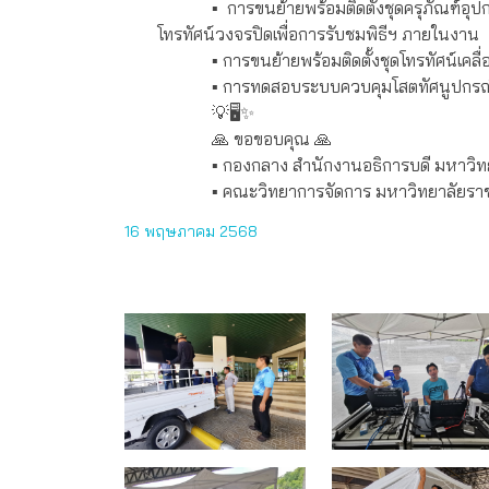
▪️ การขนย้ายพร้อมติดตั้งชุดครุภัณฑ์
โทรทัศน์วงจรปิดเพื่อการรับชมพิธีฯ ภายในงาน
▪️ การขนย้ายพร้อมติดตั้งชุดโทรทัศน์เคลื
▪️ การทดสอบระบบควบคุมโสตทัศนูปกรณ์ 
💡🖥✨
🙏 ขอขอบคุณ 🙏
▪️ กองกลาง สำนักงานอธิการบดี มหาวิท
▪️ คณะวิทยาการจัดการ มหาวิทยาลัยราช
16 พฤษภาคม 2568