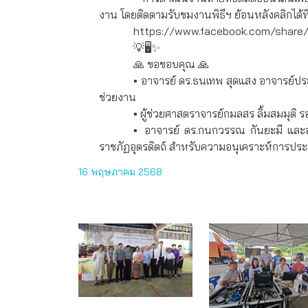
งาน โดยติดตามรับชมงานพิธีฯ ย้อนหลังคลิกได้ที่
https://www.facebook.com/share
💡🖥✨
🙏 ขอขอบคุณ 🙏
▪️ อาจารย์ ดร.ธนเทพ สุดแสง อาจารย์ป
ช่วยงาน
▪️ ผู้ช่วยศาสตราจารย์กมลสร ลิ้มสมมุ
▪️ อาจารย์ ดร.กนกวรรณ กันยะมี และ
ราชภัฏอุตรดิตถ์ สำหรับความอนุเคราะห์การปร
16 พฤษภาคม 2568