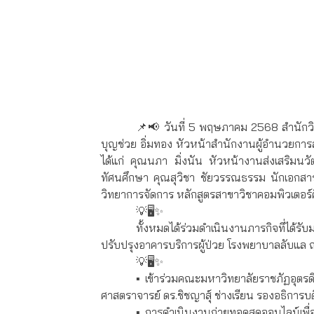
📌📢 วันที่ 5 พฤษภาคม 2568 สำนักวิท
บุญช่วย อิ่มทอง หัวหน้าสำนักงานผู้อำนวยการ
ได้แก่ คุณนภา มิ่งนัน หัวหน้างานส่งเสริมน
ทัศนศึกษา คุณสุวิชา ชัยวรรณธรรม นักเอกสา
วิทยาการจัดการ หลักสูตรสาขาวิชาคอมพิวเตอร์
💡🖥✨
ทั้งหมดได้ร่วมดำเนินงานภารกิจที่ได้
ปรับปรุงอาคารบริการผู้ป่วย โรงพยาบาลลับแล
💡🖥✨
▪️ เข้าร่วมคณะมหาวิทยาลัยราชภัฏอุตรด
ศาสตราจารย์ ดร.ชิชญาสุ์ ช่างเรียน รองอธิกา
▪️ การดำเนินงานถ่ายทอดสดออนไลน์เพื