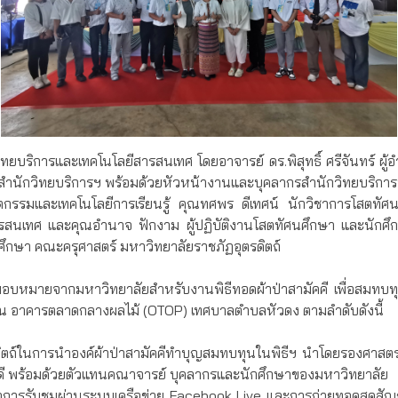
ยบริการและเทคโนโลยีสารสนเทศ โดยอาจารย์ ดร.พิสุทธิ์ ศรีจันทร์ ผ
สำนักวิทยบริการฯ พร้อมด้วยหัวหน้างานและบุคลากรสำนักวิทยบริการฯ
วัตกรรมและเทคโนโลยีการเรียนรู้ คุณทศพร ดีเทศน์ นักวิชาการโสต
รสนเทศ และคุณอำนาจ ฟักงาม ผู้ปฏิบัติงานโสตทัศนศึกษา และนักศึ
ศึกษา คณะครุศาสตร์ มหาวิทยาลัยราชภัฏอุตรดิตถ์
รับมอบหมายจากมหาวิทยาลัยสำหรับงานพิธีทอดผ้าป่าสามัคคี เพื่อสมทบท
 ณ อาคารตลาดกลางผลไม้ (OTOP) เทศบาลตำบลหัวดง ตามลำดับดังนี้
ิตถ์ในการนำองค์ผ้าป่าสามัคคีทําบุญสมทบทุนในพิธีฯ นำโดยรองศาสตราจ
รบดี พร้อมด้วยตัวแทนคณาจารย์ บุคลากรและนักศึกษาของมหาวิทยาลัย
่อการรับชมผ่านระบบเครือข่าย Facebook Live และการถ่ายทอดสดสัญ