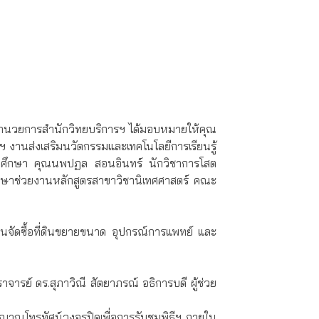
ู้อำนวยการสำนักวิทยบริการฯ ได้มอบหมายให้คุณ
 งานส่งเสริมนวัตกรรมและเทคโนโลยีการเรียนรู้
ทัศนศึกษา คุณนพปฏล สอนอินทร์ นักวิชาการโสต
กษาช่วยงานหลักสูตรสาขาวิชานิเทศศาสตร์ คณะ
ุนจัดซื้อที่ดินขยายขนาด อุปกรณ์การแพทย์ และ
ารย์ ดร.สุภาวิณี สัตยาภรณ์ อธิการบดี ผู้ช่วย
ญาณโทรทัศน์วงจรปิดเพื่อการรับชมพิธีฯ ภายใน