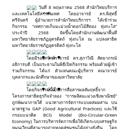
วันที่ 8 พฤษภาคม 2568 สำนักวิทยบริการ
และเทคโนโลยีสารสนเทศ โดยอาจารย์ ดร.พิสุทธิ์
ศรีจันทร์ ผู้อำนวยการสำนักวิทยบริการฯ ได้เข้าร่วม
กิจกรรม “เ
ทศกาลเก็บมะม่วงน้ำดอกไม้สีทอง ทุ่งกะโล่”
ประจำปี 2568 จัดขึ้นโดยสำนักงานพัฒนาพื้นที่
มหาวิทยาลัยราชภัฏอุตรดิตถ์ ทุ่งกะโล่ ณ แปลงสาธิต
มหาวิทยาลัยราชภัฏอุตรดิตถ์ ทุ่งกะโล่
โดยมีรองศาสตราจารย์ ดร.สุภาวิณี สัตยาภรณ์
อธิการบดี เป็นประธานในพิธีเปิดกิจกรรม พร้อมด้วยผู้เข้า
ร่วมกิจกรรม ได้แก่ ตัวแทนคณะผู้บริหาร คณาจารย์
บุคลากรและนักศึกษาของมหาวิทยาลัย
โดยกิจกรรมนี้เป็นการสื่อสารผลสัมฤทธิ์จาก
โครงการสาธิตธุรกิจจำลอง “การผลิตมะม่วงเชิงพาณิชย์”
ถูกพัฒนาภายใต้ แนวทางการจัดการแบบผสมผสาน บน
มาตรฐาน GAP (Good Agricultural Practices) และใช้
กรอบแนวคิด BCG Model (Bio-Circular-Green
Economy) ในการบริหารจัดการเพื่อให้เกิดระบบเศรษฐกิจ
หมุนเวียนที่สามารถถ่ายทอดสู่ชุมชนได้อย่างยั่งยืน โดย