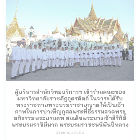
ผู้บริหารสำนักวิทยบริการฯ เข้าร่วมคณะของ
มหาวิทยาลัยราชภัฏอุตรดิตถ์ ในวาระได้รับ
พระราชทานพระบรมราชานุญาตให้เป็นเจ้า
ภาพในการบำเพ็ญกุศลพระพิธีธรรมสวดพระ
อภิธรรมพระบรมศพ สมเด็จพระนางเจ้าสิริกิติ์
พระบรมราชินีนาถ พระบรมราชชนนีพันปีหลวง
3 เมษายน 2569