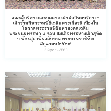
คณะผู้บริหารและบุคลากรสำนักวิทยบริการฯ
เข้าร่วมกิจกรรมพิธีเฉลิมพระเกียรติ เนื่องใน
โอกาสพระราชพิธีมหามงคลเฉลิม
พระชนมพรรษา ๔ รอบ สมเด็จพระนางเจ้าสุทิด
า พัชรสุธาพิมลลักษณ พระบรมราชินี ๓
มิถุนายน ๒๕๖๙
18 มิถุนายน 2569